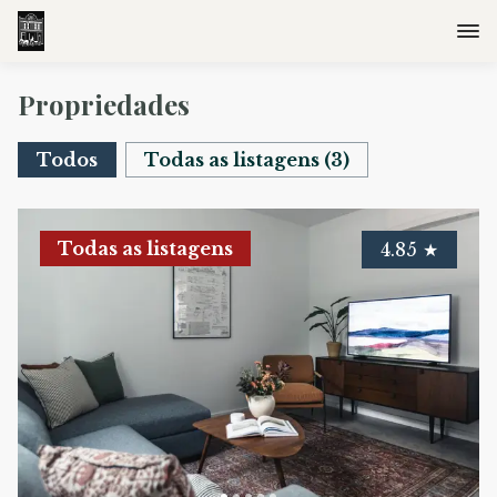
Propriedades
Todos
Todas as listagens
(
3
)
Todas as listagens
4.85
★